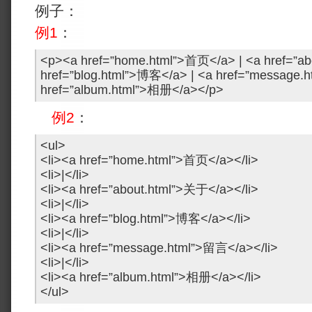
例子：
例1
：
<p><a href=”home.html”>首页</a> | <a href=”ab
href=”blog.html”>博客</a> | <a href=”message.
href=”album.html”>相册</a></p>
例2
：
<ul>
<li><a href=”home.html”>首页</a></li>
<li>|</li>
<li><a href=”about.html”>关于</a></li>
<li>|</li>
<li><a href=”blog.html”>博客</a></li>
<li>|</li>
<li><a href=”message.html”>留言</a></li>
<li>|</li>
<li><a href=”album.html”>相册</a></li>
</ul>