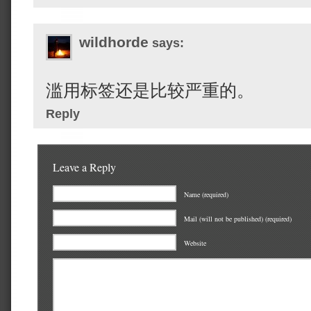
wildhorde
says:
滥用标签还是比较严重的。
Reply
Leave a Reply
Name (required)
Mail (will not be published) (required)
Website