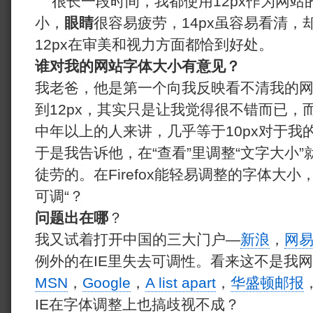
很长一段时间，我都使用12px作为网站的
小，
眼睛
很容易疲劳，14px虽容易看清
12px在审美和视力方面都恰到好处。
谁对我的网站字体大小有意见？
我老爸，他是第一个向我反映看不清我的
到12px，其实只是让我觉得很不错而已，
中年以上的人来讲，几乎等于10px对于我
于是我告诉他，在“查看”里调整“文字大小
徒劳的。在Firefox能轻易调整的字体大小
可调“？
问题出在哪
？
我又试着打开中国的三大门户—
新浪
，
网
例外的在IE里失去可调性。看来这不是我
MSN
，
Google
，
A list apart
，
华盛顿邮报
IE在字体调整上也搞歧视不成？